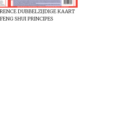
ERENCE
D
U
B
B
E
L
Z
I
J
D
I
G
E
KAART
 FENG SHUI PRINCIPES