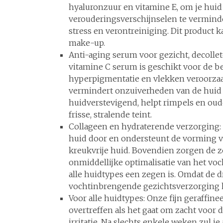
hyaluronzuur en vitamine E, om je huid e
verouderingsverschijnselen te vermind
stress en verontreiniging. Dit product k
make-up.
Anti-aging serum voor gezicht, decoll
vitamine C serum is geschikt voor de beh
hyperpigmentatie en vlekken veroorzaak
vermindert onzuiverheden van de huid 
huidverstevigend, helpt rimpels en ou
frisse, stralende teint.
Collageen en hydraterende verzorging: 
huid door en ondersteunt de vorming v
kreukvrije huid. Bovendien zorgen de z
onmiddellijke optimalisatie van het v
alle huidtypes een zegen is. Omdat de d
vochtinbrengende gezichtsverzorging h
Voor alle huidtypes: Onze fijn geraffine
overtreffen als het gaat om zacht voor
irritatie. Na slechts enkele weken zul je