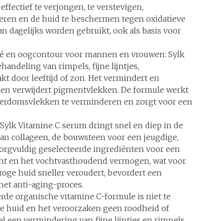
ffectief te verjongen, te verstevigen,
eren en de huid te beschermen tegen oxidatieve
an dagelijks worden gebruikt, ook als basis voor
eté en oogcontour voor mannen en vrouwen: Sylk
andeling van rimpels, fijne lijntjes,
t door leeftijd of zon. Het vermindert en
en verwijdert pigmentvlekken. De formule werkt
derdomsvlekken te verminderen en zorgt voor een
Sylk Vitamine C serum dringt snel en diep in de
an collageen, de bouwsteen voor een jeugdige,
orgvuldig geselecteerde ingrediënten voor een
ocht en het vochtvasthoudend vermogen, wat voor
roge huid sneller veroudert, bevordert een
et anti-aging-proces.
erde organische vitamine C-formule is niet te
 de huid en het veroorzaken geen roodheid of
 al een vermindering van fijne lijntjes en rimpels,